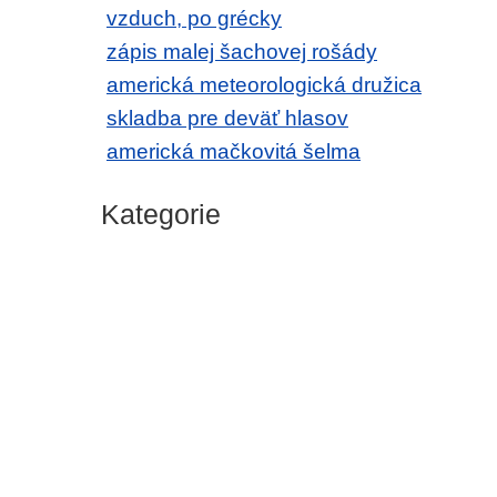
vzduch, po grécky
zápis malej šachovej rošády
americká meteorologická družica
skladba pre deväť hlasov
americká mačkovitá šelma
Kategorie