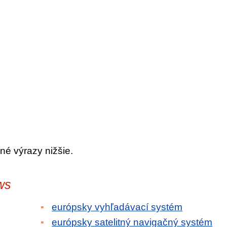
né výrazy nižšie.
ws
európsky vyhľadávací systém
európsky satelitný navigačný systém