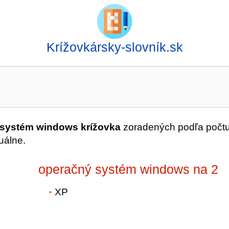
Krížovkársky-slovník.sk
systém windows krížovka
zoradených podľa počt
uálne.
operačný systém windows na 2
XP