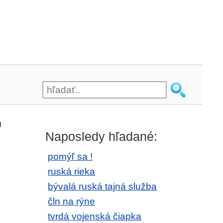
u
Naposledy hľadané:
pomýľ sa !
ruská rieka
bývalá ruská tajná služba
čln na rýne
tvrdá vojenská čiapka