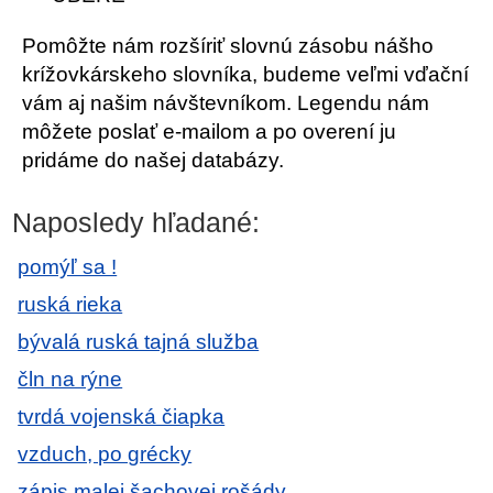
Pomôžte nám rozšíriť slovnú zásobu nášho
krížovkárskeho slovníka, budeme veľmi vďační
vám aj našim návštevníkom. Legendu nám
môžete poslať e-mailom a po overení ju
pridáme do našej databázy.
Naposledy hľadané:
pomýľ sa !
ruská rieka
bývalá ruská tajná služba
čln na rýne
tvrdá vojenská čiapka
vzduch, po grécky
zápis malej šachovej rošády