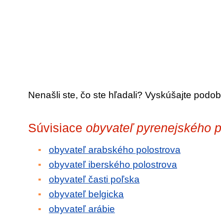
Nenašli ste, čo ste hľadali? Vyskúšajte podob
Súvisiace
obyvateľ pyrenejského p
obyvateľ arabského polostrova
obyvateľ iberského polostrova
obyvateľ časti poľska
obyvateľ belgicka
obyvateľ arábie