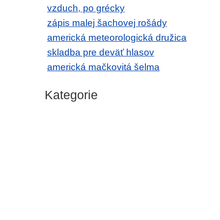
vzduch, po grécky
zápis malej šachovej rošády
americká meteorologická družica
skladba pre deväť hlasov
americká mačkovitá šelma
Kategorie