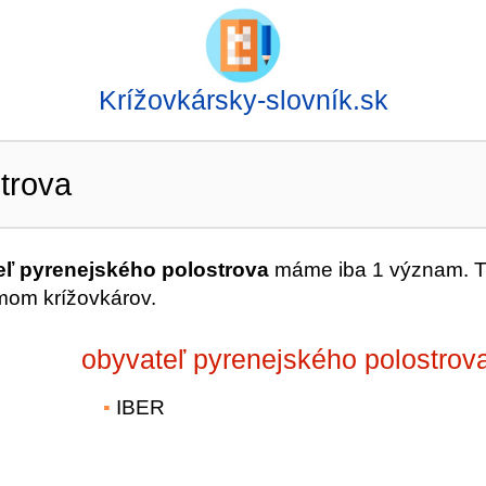
Krížovkársky-slovník.sk
trova
eľ pyrenejského polostrova
máme iba 1 význam. T
ímom krížovkárov.
obyvateľ pyrenejského polostrov
IBER