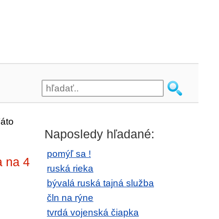
áto
Naposledy hľadané:
pomýľ sa !
a na 4
ruská rieka
bývalá ruská tajná služba
čln na rýne
tvrdá vojenská čiapka