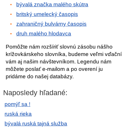
bývalá značka malého skútra
britský umelecký časopis
zahraničný bulvárny časopis
druh malého hlodavca
Pomôžte nám rozšíriť slovnú zásobu nášho
krížovkárskeho slovníka, budeme veľmi vďační
vám aj našim návštevníkom. Legendu nám
môžete poslať e-mailom a po overení ju
pridáme do našej databázy.
Naposledy hľadané:
pomýľ sa !
ruská rieka
bývalá ruská tajná služba