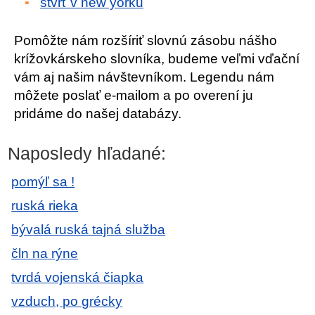
štvrť v new yorku
Pomôžte nám rozšíriť slovnú zásobu nášho
krížovkárskeho slovníka, budeme veľmi vďační
vám aj našim návštevníkom. Legendu nám
môžete poslať e-mailom a po overení ju
pridáme do našej databázy.
Naposledy hľadané:
pomýľ sa !
ruská rieka
bývalá ruská tajná služba
čln na rýne
tvrdá vojenská čiapka
vzduch, po grécky