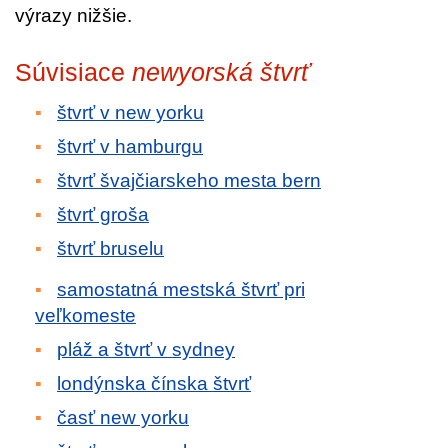
výrazy nižšie.
Súvisiace
newyorská štvrť
štvrť v new yorku
štvrť v hamburgu
štvrť švajčiarskeho mesta bern
štvrť groša
štvrť bruselu
samostatná mestská štvrť pri
veľkomeste
pláž a štvrť v sydney
londýnska čínska štvrť
časť new yorku