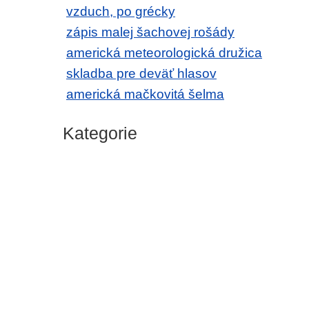
vzduch, po grécky
zápis malej šachovej rošády
americká meteorologická družica
skladba pre deväť hlasov
americká mačkovitá šelma
Kategorie