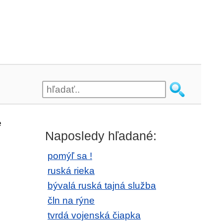
e
Naposledy hľadané:
pomýľ sa !
ruská rieka
bývalá ruská tajná služba
čln na rýne
tvrdá vojenská čiapka