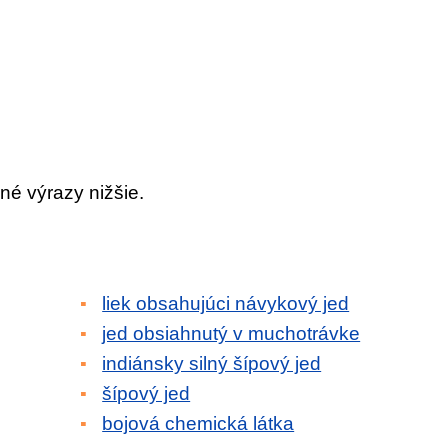
né výrazy nižšie.
liek obsahujúci návykový jed
jed obsiahnutý v muchotrávke
indiánsky silný šípový jed
šípový jed
bojová chemická látka