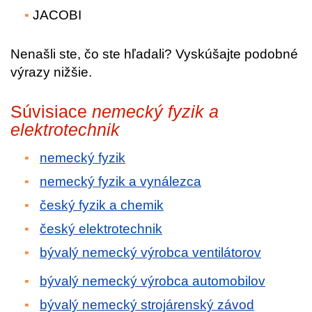
JACOBI
Nenašli ste, čo ste hľadali? Vyskúšajte podobné
výrazy nižšie.
Súvisiace
nemecký fyzik a
elektrotechnik
nemecký fyzik
nemecký fyzik a vynálezca
český fyzik a chemik
český elektrotechnik
bývalý nemecký výrobca ventilátorov
bývalý nemecký výrobca automobilov
bývalý nemecký strojárenský závod