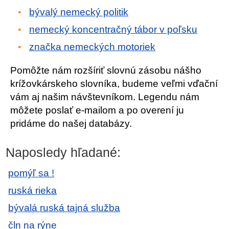
bývalý nemecký politik
nemecký koncentračný tábor v poľsku
značka nemeckých motoriek
Pomôžte nám rozšíriť slovnú zásobu nášho
krížovkárskeho slovníka, budeme veľmi vďační
vám aj našim návštevníkom. Legendu nám
môžete poslať e-mailom a po overení ju
pridáme do našej databázy.
Naposledy hľadané:
pomýľ sa !
ruská rieka
bývalá ruská tajná služba
čln na rýne