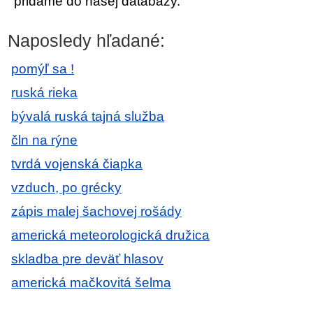
pridáme do našej databázy.
Naposledy hľadané:
pomýľ sa !
ruská rieka
bývalá ruská tajná služba
čln na rýne
tvrdá vojenská čiapka
vzduch, po grécky
zápis malej šachovej rošády
americká meteorologická družica
skladba pre deväť hlasov
americká mačkovitá šelma