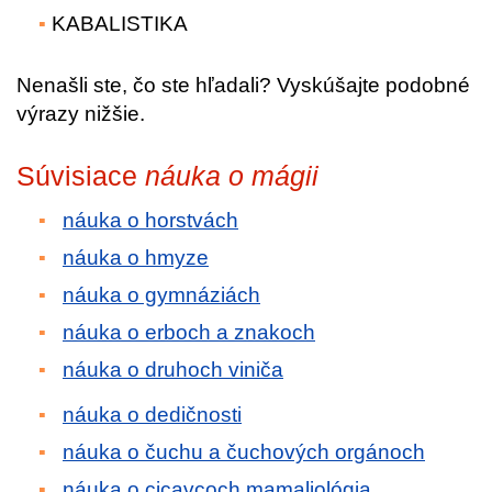
KABALISTIKA
Nenašli ste, čo ste hľadali? Vyskúšajte podobné
výrazy nižšie.
Súvisiace
náuka o mágii
náuka o horstvách
náuka o hmyze
náuka o gymnáziách
náuka o erboch a znakoch
náuka o druhoch viniča
náuka o dedičnosti
náuka o čuchu a čuchových orgánoch
náuka o cicavcoch mamaliológia