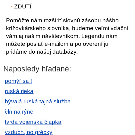
ZDUTÍ
Pomôžte nám rozšíriť slovnú zásobu nášho
krížovkárskeho slovníka, budeme veľmi vďační
vám aj našim návštevníkom. Legendu nám
môžete poslať e-mailom a po overení ju
pridáme do našej databázy.
Naposledy hľadané:
pomýľ sa !
ruská rieka
bývalá ruská tajná služba
čln na rýne
tvrdá vojenská čiapka
vzduch, po grécky