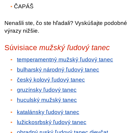
ČAPÁŠ
Nenašli ste, čo ste hľadali? Vyskúšajte podobné
výrazy nižšie.
Súvisiace
mužský ľudový tanec
temperamentný mužský ľudový tanec
bulharský národný ľudový tanec
český kolový ľudový tanec
gruzínsky ľudový tanec
huculský mužský tanec
katalánsky ľudový tanec
lužickosrbský ľudový tanec
obradný ruský ľudový tanec dievčat