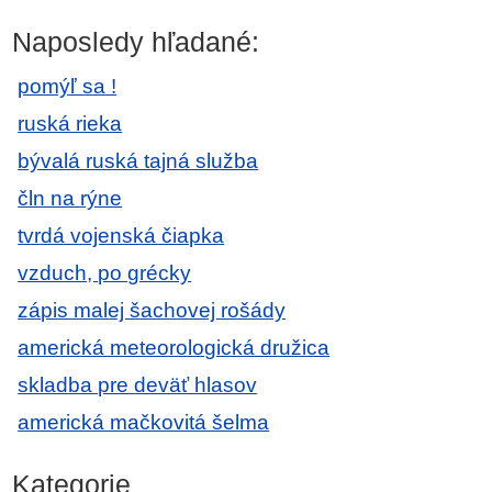
Naposledy hľadané:
pomýľ sa !
ruská rieka
bývalá ruská tajná služba
čln na rýne
tvrdá vojenská čiapka
vzduch, po grécky
zápis malej šachovej rošády
americká meteorologická družica
skladba pre deväť hlasov
americká mačkovitá šelma
Kategorie