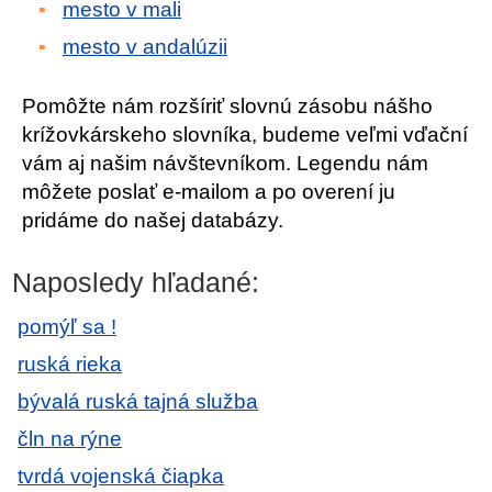
mesto v mali
mesto v andalúzii
Pomôžte nám rozšíriť slovnú zásobu nášho
krížovkárskeho slovníka, budeme veľmi vďační
vám aj našim návštevníkom. Legendu nám
môžete poslať e-mailom a po overení ju
pridáme do našej databázy.
Naposledy hľadané:
pomýľ sa !
ruská rieka
bývalá ruská tajná služba
čln na rýne
tvrdá vojenská čiapka