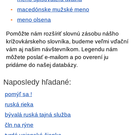
macedónske mužské meno
meno olsena
Pomôžte nám rozšíriť slovnú zásobu nášho
krížovkárskeho slovníka, budeme veľmi vďační
vám aj našim návštevníkom. Legendu nám
môžete poslať e-mailom a po overení ju
pridáme do našej databázy.
Naposledy hľadané:
pomýľ sa !
ruská rieka
bývalá ruská tajná služba
čln na rýne