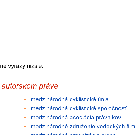
né výrazy nižšie.
 autorskom práve
medzinárodná cyklistická únia
medzinárodná cyklistická spoločnosť
medzinárodná asociácia právnikov
medzinárodné združenie vedeckých fil