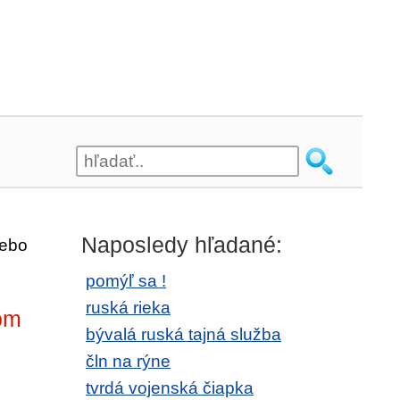
Naposledy hľadané:
lebo
pomýľ sa !
ruská rieka
om
bývalá ruská tajná služba
čln na rýne
tvrdá vojenská čiapka