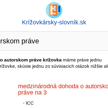
Krížovkársky-slovník.sk
orskom práve
o autorskom práve krížovka
máme práve jednu
žovke, skúste jednu zo súvisiacich otázok nižšie a
medzinárodná dohoda o autorsk
práve na 3
ICC