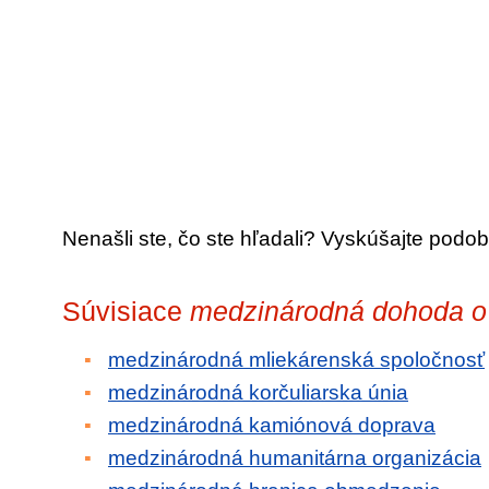
Nenašli ste, čo ste hľadali? Vyskúšajte podob
Súvisiace
medzinárodná dohoda o
medzinárodná mliekárenská spoločnosť
medzinárodná korčuliarska únia
medzinárodná kamiónová doprava
medzinárodná humanitárna organizácia