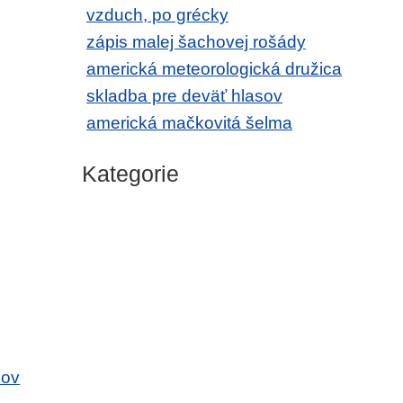
vzduch, po grécky
zápis malej šachovej rošády
americká meteorologická družica
skladba pre deväť hlasov
americká mačkovitá šelma
Kategorie
mov