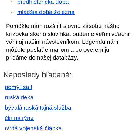
predhistorická doba
mladšia doba železná
Pomôžte nám rozšíriť slovnú zásobu nášho
krížovkárskeho slovníka, budeme veľmi vďační
vám aj našim návštevníkom. Legendu nám
môžete poslať e-mailom a po overení ju
pridáme do našej databázy.
Naposledy hľadané:
pomýľ sa !
ruská rieka
bývalá ruská tajná služba
čln na rýne
tvrdá vojenská čiapka