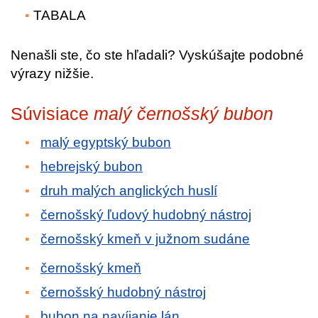
TABALA
Nenašli ste, čo ste hľadali? Vyskúšajte podobné
výrazy nižšie.
Súvisiace
malý černošský bubon
malý egyptský bubon
hebrejský bubon
druh malých anglických huslí
černošský ľudový hudobný nástroj
černošský kmeň v južnom sudáne
černošský kmeň
černošský hudobný nástroj
bubon na navíjanie lán