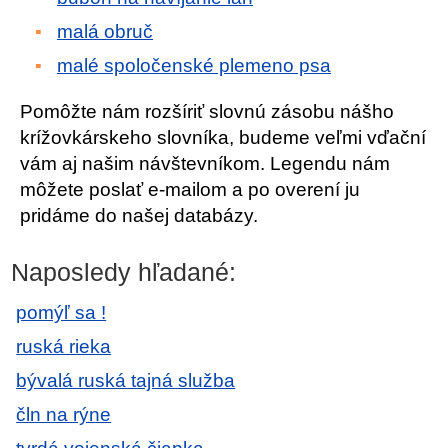
malá obruč
malé spoločenské plemeno psa
Pomôžte nám rozšíriť slovnú zásobu nášho
krížovkárskeho slovníka, budeme veľmi vďační
vám aj našim návštevníkom. Legendu nám
môžete poslať e-mailom a po overení ju
pridáme do našej databázy.
Naposledy hľadané:
pomýľ sa !
ruská rieka
bývalá ruská tajná služba
čln na rýne