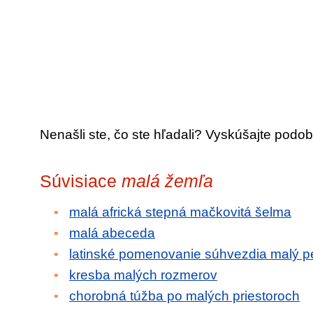
Nenašli ste, čo ste hľadali? Vyskúšajte podob
Súvisiace
malá žemľa
malá africká stepná mačkovitá šelma
malá abeceda
latinské pomenovanie súhvezdia malý p
kresba malých rozmerov
chorobná túžba po malých priestoroch