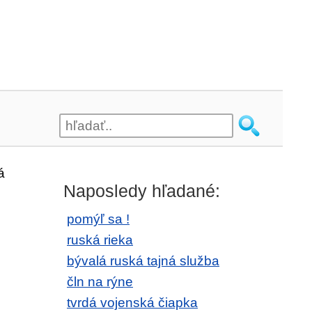
á
Naposledy hľadané:
pomýľ sa !
ruská rieka
bývalá ruská tajná služba
čln na rýne
tvrdá vojenská čiapka