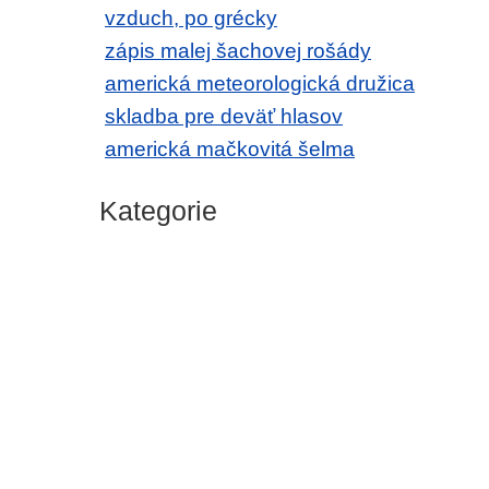
vzduch, po grécky
zápis malej šachovej rošády
americká meteorologická družica
skladba pre deväť hlasov
americká mačkovitá šelma
Kategorie