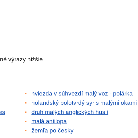
né výrazy nižšie.
hviezda v súhvezdí malý voz - polárka
holandský polotvrdý syr s malými okami
es
druh malých anglických huslí
malá antilopa
žemľa po česky