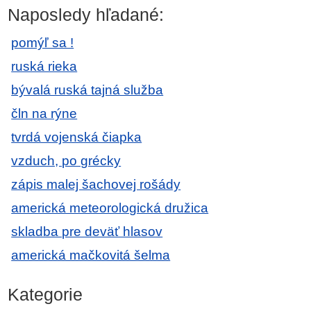
Naposledy hľadané:
pomýľ sa !
ruská rieka
bývalá ruská tajná služba
čln na rýne
tvrdá vojenská čiapka
vzduch, po grécky
zápis malej šachovej rošády
americká meteorologická družica
skladba pre deväť hlasov
americká mačkovitá šelma
Kategorie