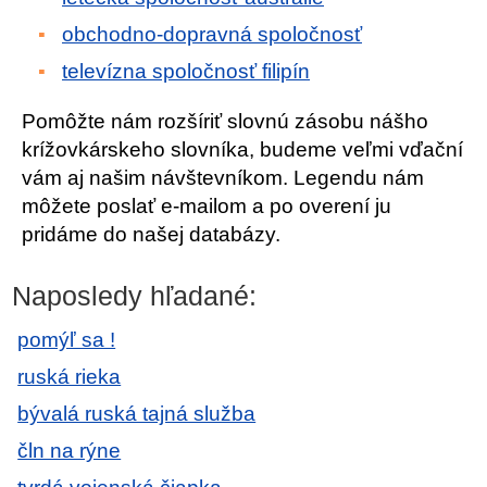
obchodno-dopravná spoločnosť
televízna spoločnosť filipín
Pomôžte nám rozšíriť slovnú zásobu nášho
krížovkárskeho slovníka, budeme veľmi vďační
vám aj našim návštevníkom. Legendu nám
môžete poslať e-mailom a po overení ju
pridáme do našej databázy.
Naposledy hľadané:
pomýľ sa !
ruská rieka
bývalá ruská tajná služba
čln na rýne