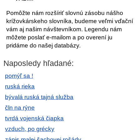
Pomôžte nám rozšíriť slovnú zásobu nášho
krížovkárskeho slovníka, budeme veľmi vďační
vám aj našim návštevníkom. Legendu nám
môžete poslať e-mailom a po overení ju
pridáme do našej databázy.
Naposledy hľadané:
pomýľ sa !
ruská rieka
bývalá ruská tajná služba
čln na rýne
tvrdá vojenská čiapka
vzduch, po grécky
zápis malej šachovej rošády