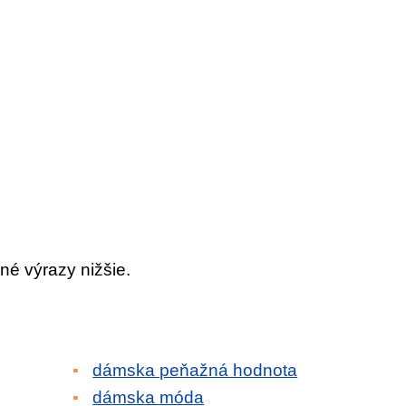
né výrazy nižšie.
dámska peňažná hodnota
dámska móda