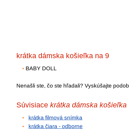
krátka dámska košieľka na 9
BABY DOLL
Nenašli ste, čo ste hľadali? Vyskúšajte podob
Súvisiace
krátka dámska košieľka
krátka filmová snímka
krátka čiara - odborne