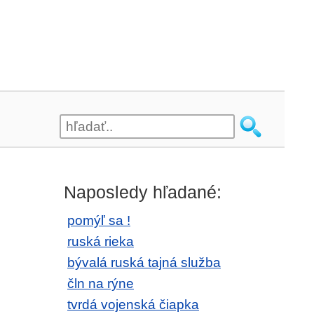
Naposledy hľadané:
pomýľ sa !
ruská rieka
bývalá ruská tajná služba
čln na rýne
tvrdá vojenská čiapka