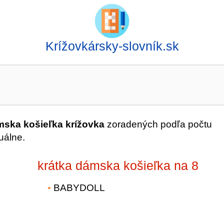
Krížovkársky-slovník.sk
mska košieľka krížovka
zoradených podľa počtu
uálne.
krátka dámska košieľka na 8
BABYDOLL