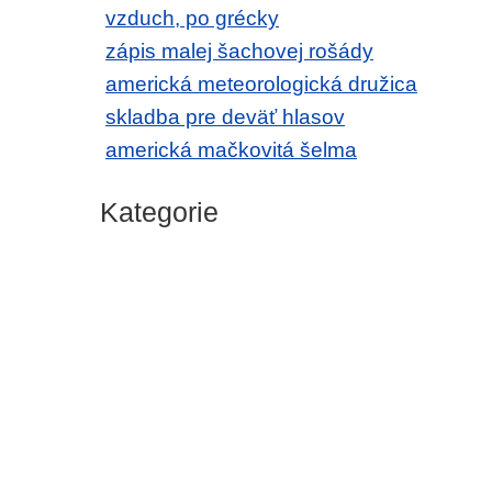
vzduch, po grécky
zápis malej šachovej rošády
americká meteorologická družica
skladba pre deväť hlasov
americká mačkovitá šelma
Kategorie