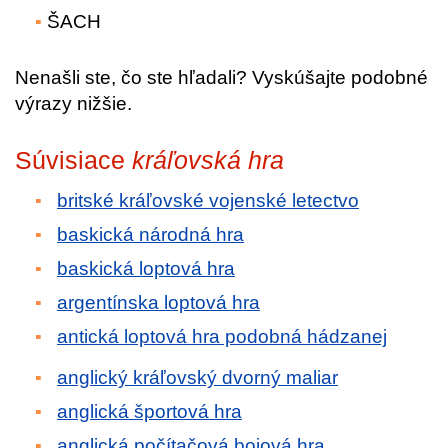
ŠACH
Nenašli ste, čo ste hľadali? Vyskúšajte podobné
výrazy nižšie.
Súvisiace
kráľovská hra
britské kráľovské vojenské letectvo
baskická národná hra
baskická loptová hra
argentínska loptová hra
antická loptová hra podobná hádzanej
anglický kráľovský dvorný maliar
anglická športová hra
anglická počítačová bojová hra