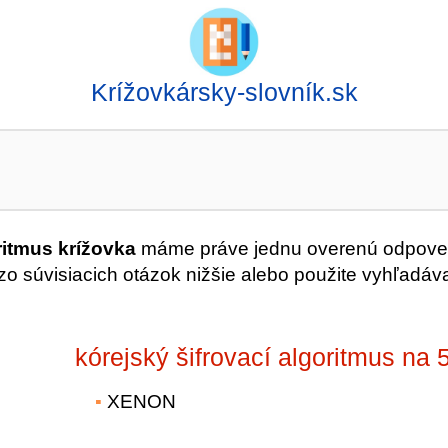
Krížovkársky-slovník.sk
ritmus krížovka
máme práve jednu overenú odpove
o súvisiacich otázok nižšie alebo použite vyhľadáv
kórejský šifrovací algoritmus na 
XENON