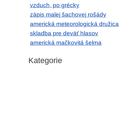
vzduch, po grécky
zápis malej šachovej rošády
americká meteorologická družica
skladba pre deväť hlasov
americká mačkovitá šelma
Kategorie