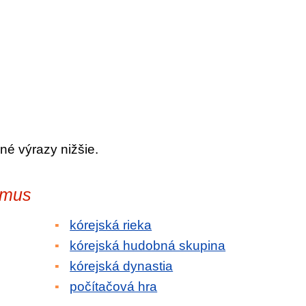
né výrazy nižšie.
itmus
kórejská rieka
kórejská hudobná skupina
kórejská dynastia
počítačová hra