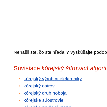
Nenašli ste, čo ste hľadali? Vyskúšajte podob
Súvisiace
kórejský šifrovací algor
kórejský výrobca elektroniky
kórejský ostrov
kórejský druh hoboja
kórejské súostrovie