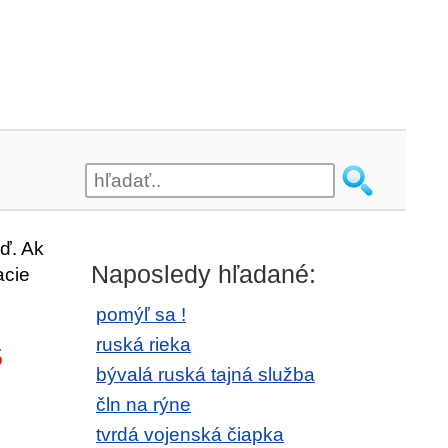
ď. Ak
Naposledy hľadané:
acie
pomýľ sa !
ruská rieka
5
bývalá ruská tajná služba
čln na rýne
tvrdá vojenská čiapka