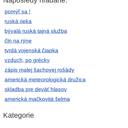
Naposledy hľadané:
pomýľ sa !
ruská rieka
bývalá ruská tajná služba
čln na rýne
tvrdá vojenská čiapka
vzduch, po grécky
zápis malej šachovej rošády
americká meteorologická družica
skladba pre deväť hlasov
americká mačkovitá šelma
Kategorie