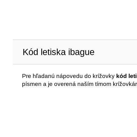
Kód letiska ibague
Pre hľadanú nápovedu do krížovky
kód let
písmen a je overená naším tímom krížovkár