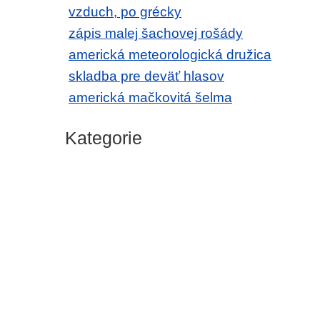
vzduch, po grécky
zápis malej šachovej rošády
americká meteorologická družica
skladba pre deväť hlasov
americká mačkovitá šelma
Kategorie