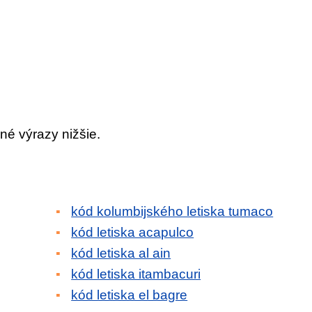
né výrazy nižšie.
kód kolumbijského letiska tumaco
kód letiska acapulco
kód letiska al ain
kód letiska itambacuri
kód letiska el bagre