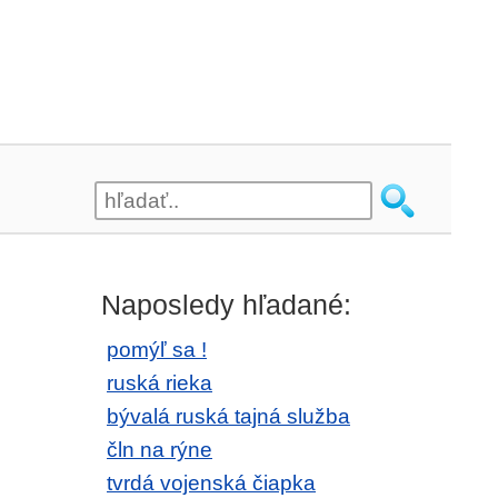
Naposledy hľadané:
pomýľ sa !
ruská rieka
bývalá ruská tajná služba
čln na rýne
tvrdá vojenská čiapka