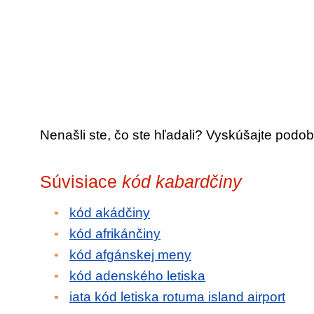
Nenašli ste, čo ste hľadali? Vyskúšajte podob
Súvisiace
kód kabardčiny
kód akádčiny
kód afrikánčiny
kód afgánskej meny
kód adenského letiska
iata kód letiska rotuma island airport