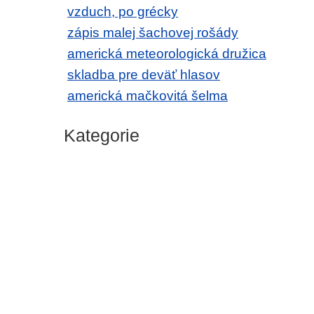
vzduch, po grécky
zápis malej šachovej rošády
americká meteorologická družica
skladba pre deväť hlasov
americká mačkovitá šelma
Kategorie