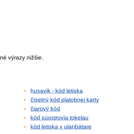
né výrazy nižšie.
husavik - kód letiska
číselný kód platobnej karty
čiarový kód
kód súostrovia tokelau
kód letiska v ulanbátare