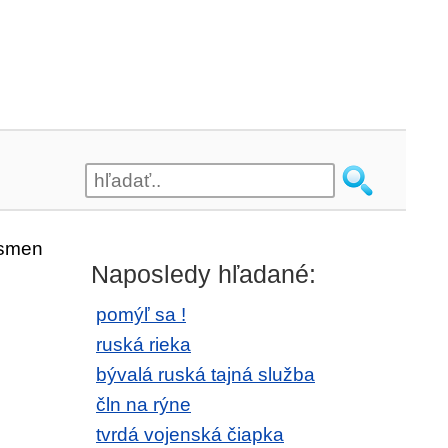
ísmen
Naposledy hľadané:
pomýľ sa !
ruská rieka
bývalá ruská tajná služba
čln na rýne
tvrdá vojenská čiapka