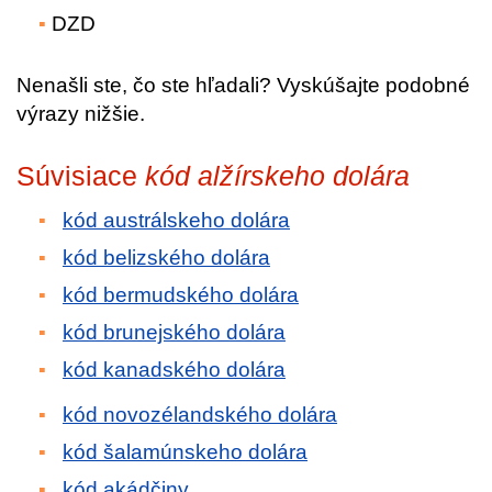
DZD
Nenašli ste, čo ste hľadali? Vyskúšajte podobné
výrazy nižšie.
Súvisiace
kód alžírskeho dolára
kód austrálskeho dolára
kód belizského dolára
kód bermudského dolára
kód brunejského dolára
kód kanadského dolára
kód novozélandského dolára
kód šalamúnskeho dolára
kód akádčiny