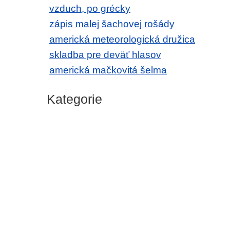
vzduch, po grécky
zápis malej šachovej rošády
americká meteorologická družica
skladba pre deväť hlasov
americká mačkovitá šelma
Kategorie