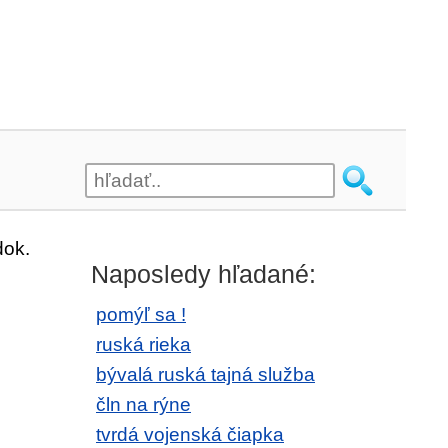
dok.
Naposledy hľadané:
pomýľ sa !
ruská rieka
bývalá ruská tajná služba
čln na rýne
tvrdá vojenská čiapka