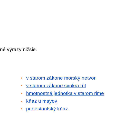
né výrazy nižšie.
v starom zákone morský netvor
v starom zákone svokra rút
hmotnostná jednotka v starom ríme
kňaz u mayov
protestantský kňaz