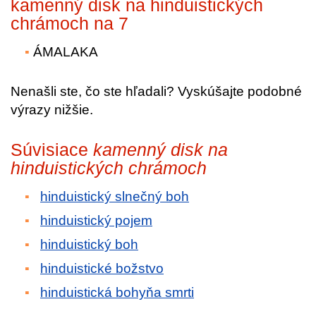
kamenný disk na hinduistických
chrámoch na 7
ÁMALAKA
Nenašli ste, čo ste hľadali? Vyskúšajte podobné
výrazy nižšie.
Súvisiace
kamenný disk na
hinduistických chrámoch
hinduistický slnečný boh
hinduistický pojem
hinduistický boh
hinduistické božstvo
hinduistická bohyňa smrti