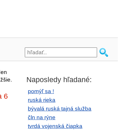
den
Naposledy hľadané:
žšie.
pomýľ sa !
a 6
ruská rieka
bývalá ruská tajná služba
čln na rýne
tvrdá vojenská čiapka