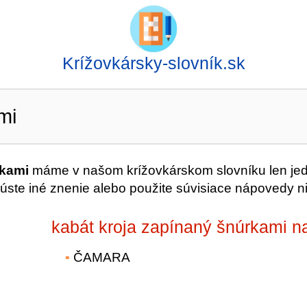
Krížovkársky-slovník.sk
mi
rkami
máme v našom krížovkárskom slovníku len je
úste iné znenie alebo použite súvisiace nápovedy ni
kabát kroja zapínaný šnúrkami n
ČAMARA