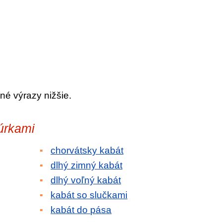
né výrazy nižšie.
úrkami
chorvátsky kabát
dlhý zimný kabát
dlhý voľný kabát
kabát so slučkami
kabát do pása