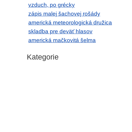
vzduch, po grécky
zápis malej šachovej rošády
americká meteorologická družica
skladba pre deväť hlasov
americká mačkovitá šelma
Kategorie