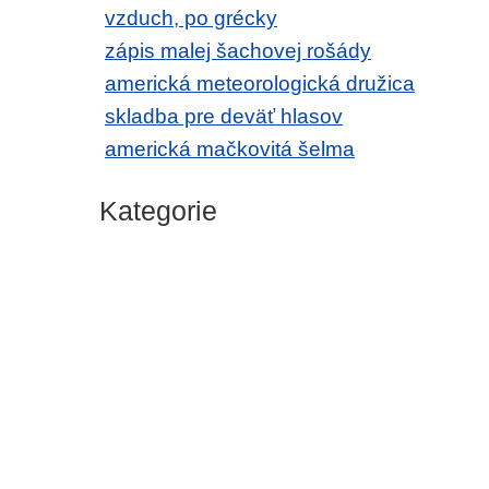
vzduch, po grécky
zápis malej šachovej rošády
americká meteorologická družica
skladba pre deväť hlasov
americká mačkovitá šelma
Kategorie