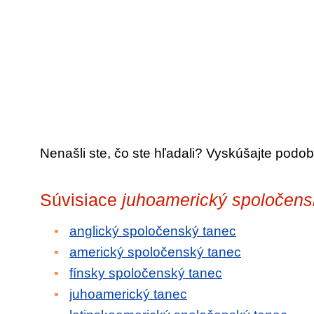
Nenašli ste, čo ste hľadali? Vyskúšajte podob
Súvisiace
juhoamerický spoločens
anglický spoločenský tanec
americký spoločenský tanec
fínsky spoločenský tanec
juhoamerický tanec