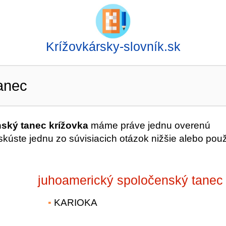
Krížovkársky-slovník.sk
anec
ský tanec krížovka
máme práve jednu overenú
úste jednu zo súvisiacich otázok nižšie alebo použ
juhoamerický spoločenský tanec
KARIOKA