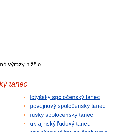
né výrazy nižšie.
ký tanec
lotyšský spoločenský tanec
povojnový spoločenský tanec
ruský spoločenský tanec
ukrajinský ľudový tanec