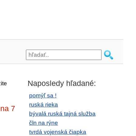
Naposledy hľadané:
ite
pomýľ sa !
ruská rieka
 na 7
bývalá ruská tajná služba
čln na rýne
tvrdá vojenská čiapka