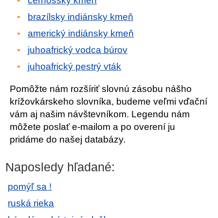
černošský kmeň
brazílsky indiánsky kmeň
americký indiánsky kmeň
juhoafrický vodca búrov
juhoafrický pestrý vták
Pomôžte nám rozšíriť slovnú zásobu nášho
krížovkárskeho slovníka, budeme veľmi vďační
vám aj našim návštevníkom. Legendu nám
môžete poslať e-mailom a po overení ju
pridáme do našej databázy.
Naposledy hľadané:
pomýľ sa !
ruská rieka