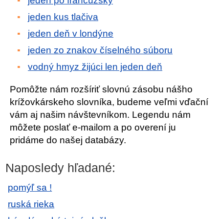
jeden po francúzsky
jeden kus tlačiva
jeden deň v londýne
jeden zo znakov číselného súboru
vodný hmyz žijúci len jeden deň
Pomôžte nám rozšíriť slovnú zásobu nášho
krížovkárskeho slovníka, budeme veľmi vďační
vám aj našim návštevníkom. Legendu nám
môžete poslať e-mailom a po overení ju
pridáme do našej databázy.
Naposledy hľadané:
pomýľ sa !
ruská rieka