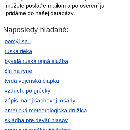
môžete poslať e-mailom a po overení ju
pridáme do našej databázy.
Naposledy hľadané:
pomýľ sa !
ruská rieka
bývalá ruská tajná služba
čln na rýne
tvrdá vojenská čiapka
vzduch, po grécky
zápis malej šachovej rošády
americká meteorologická družica
skladba pre deväť hlasov