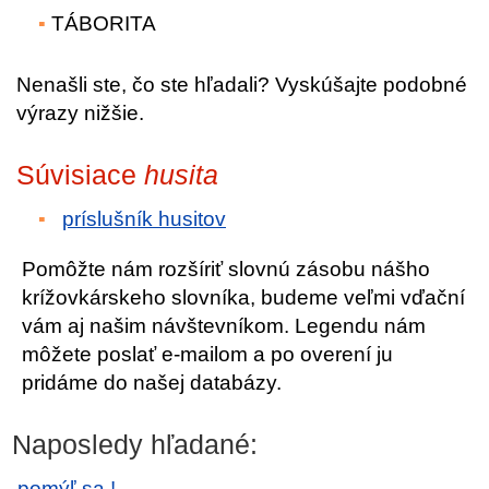
TÁBORITA
Nenašli ste, čo ste hľadali? Vyskúšajte podobné
výrazy nižšie.
Súvisiace
husita
príslušník husitov
Pomôžte nám rozšíriť slovnú zásobu nášho
krížovkárskeho slovníka, budeme veľmi vďační
vám aj našim návštevníkom. Legendu nám
môžete poslať e-mailom a po overení ju
pridáme do našej databázy.
Naposledy hľadané:
pomýľ sa !