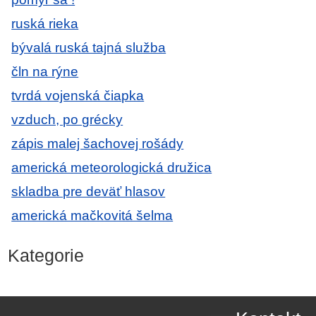
ruská rieka
bývalá ruská tajná služba
čln na rýne
tvrdá vojenská čiapka
vzduch, po grécky
zápis malej šachovej rošády
americká meteorologická družica
skladba pre deväť hlasov
americká mačkovitá šelma
Kategorie