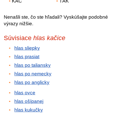
KAČ
TÁK
Nenašli ste, čo ste hľadali? Vyskúšajte podobné
výrazy nižšie.
Súvisiace
hlas kačice
hlas sliepky
hlas prasiat
hlas po taliansky
hlas po nemecky
hlas po anglicky
hlas ovce
hlas ošípanej
hlas kukučky