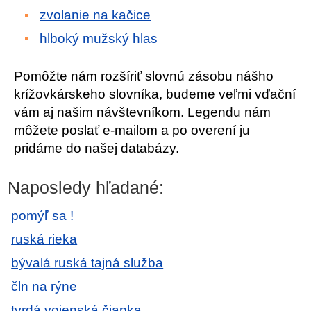
zvolanie na kačice
hlboký mužský hlas
Pomôžte nám rozšíriť slovnú zásobu nášho
krížovkárskeho slovníka, budeme veľmi vďační
vám aj našim návštevníkom. Legendu nám
môžete poslať e-mailom a po overení ju
pridáme do našej databázy.
Naposledy hľadané:
pomýľ sa !
ruská rieka
bývalá ruská tajná služba
čln na rýne
tvrdá vojenská čiapka