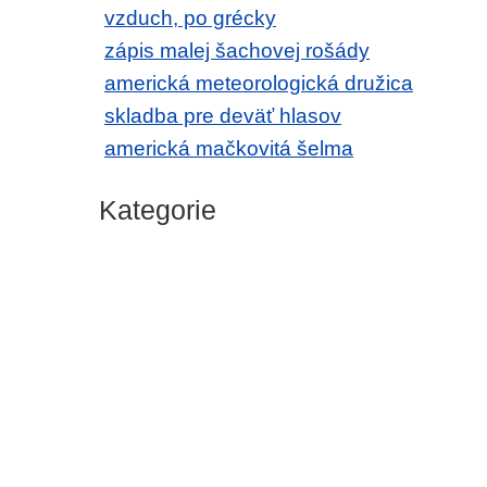
vzduch, po grécky
zápis malej šachovej rošády
americká meteorologická družica
skladba pre deväť hlasov
americká mačkovitá šelma
Kategorie