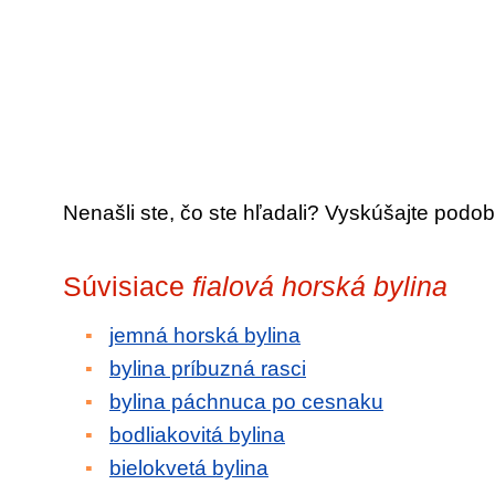
Nenašli ste, čo ste hľadali? Vyskúšajte podob
Súvisiace
fialová horská bylina
jemná horská bylina
bylina príbuzná rasci
bylina páchnuca po cesnaku
bodliakovitá bylina
bielokvetá bylina