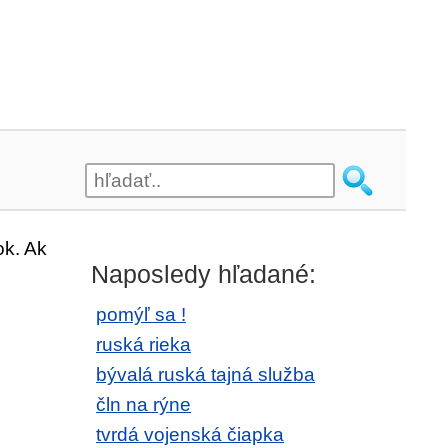
ok. Ak
Naposledy hľadané:
pomýľ sa !
ruská rieka
bývalá ruská tajná služba
čln na rýne
tvrdá vojenská čiapka