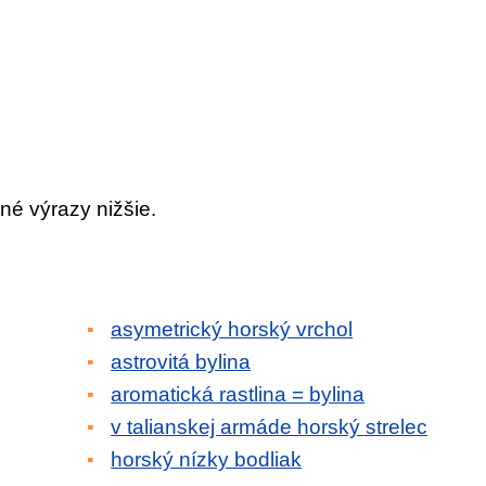
né výrazy nižšie.
asymetrický horský vrchol
astrovitá bylina
aromatická rastlina = bylina
v talianskej armáde horský strelec
horský nízky bodliak