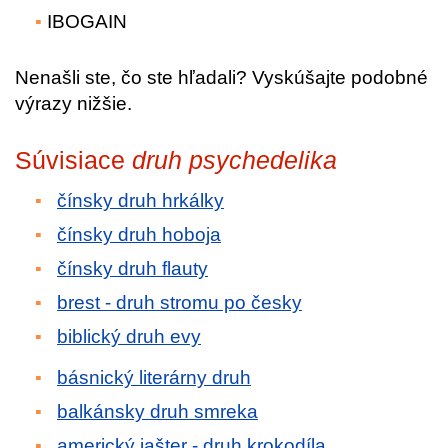
IBOGAIN
Nenašli ste, čo ste hľadali? Vyskúšajte podobné
výrazy nižšie.
Súvisiace
druh psychedelika
čínsky druh hrkálky
čínsky druh hoboja
čínsky druh flauty
brest - druh stromu po česky
biblický druh evy
básnický literárny druh
balkánsky druh smreka
americký jašter - druh krokodíla