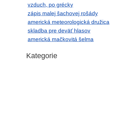
vzduch, po grécky
zápis malej šachovej rošády
americká meteorologická družica
skladba pre deväť hlasov
americká mačkovitá šelma
Kategorie