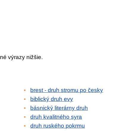
né výrazy nižšie.
brest - druh stromu po česky
biblický druh evy
básnický literárny druh
druh kvalitného syra
druh ruského pokrmu