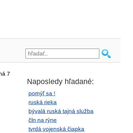
má 7
Naposledy hľadané:
pomýľ sa !
ruská rieka
bývalá ruská tajná služba
čln na rýne
tvrdá vojenská čiapka