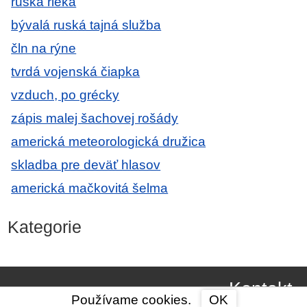
ruská rieka
bývalá ruská tajná služba
čln na rýne
tvrdá vojenská čiapka
vzduch, po grécky
zápis malej šachovej rošády
americká meteorologická družica
skladba pre deväť hlasov
americká mačkovitá šelma
Kategorie
Kontakt
Používame cookies.
OK