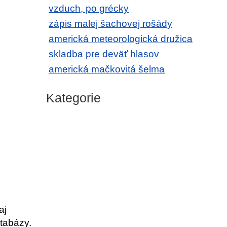
vzduch, po grécky
zápis malej šachovej rošády
americká meteorologická družica
skladba pre deväť hlasov
americká mačkovitá šelma
Kategorie
aj
tabázy.