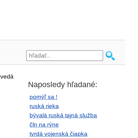
ovedá
Naposledy hľadané:
pomýľ sa !
ruská rieka
bývalá ruská tajná služba
čln na rýne
tvrdá vojenská čiapka