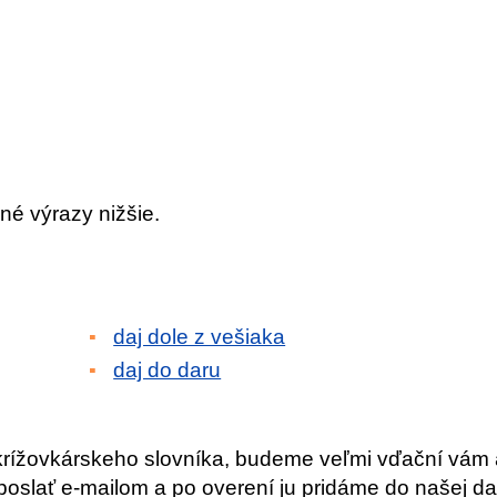
né výrazy nižšie.
daj dole z vešiaka
daj do daru
krížovkárskeho slovníka, budeme veľmi vďační vám 
slať e-mailom a po overení ju pridáme do našej da