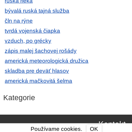
ruská rieka
bývalá ruská tajná služba
čln na rýne
tvrdá vojenská čiapka
vzduch, po grécky
zápis malej šachovej rošády
americká meteorologická družica
skladba pre deväť hlasov
americká mačkovitá šelma
Kategorie
Kontakt
Používame cookies.
OK