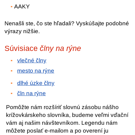
AAKY
Nenašli ste, čo ste hľadali? Vyskúšajte podobné
výrazy nižšie.
Súvisiace
člny na rýne
vlečné člny
mesto na rýne
dlhé úzke člny
čln na rýne
Pomôžte nám rozšíriť slovnú zásobu nášho
krížovkárskeho slovníka, budeme veľmi vďační
vám aj našim návštevníkom. Legendu nám
môžete poslať e-mailom a po overení ju