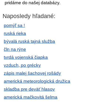
pridáme do našej databázy.
Naposledy hľadané:
pomýľ sa !
ruská rieka
bývalá ruská tajná služba
čln na rýne
tvrdá vojenská čiapka
vzduch, po grécky
zápis malej šachovej rošády
americká meteorologická družica
skladba pre deväť hlasov
americká mačkovitá šelma