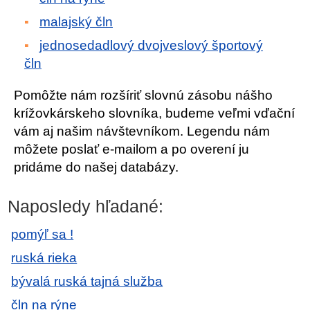
malajský čln
jednosedadlový dvojveslový športový
čln
Pomôžte nám rozšíriť slovnú zásobu nášho
krížovkárskeho slovníka, budeme veľmi vďační
vám aj našim návštevníkom. Legendu nám
môžete poslať e-mailom a po overení ju
pridáme do našej databázy.
Naposledy hľadané:
pomýľ sa !
ruská rieka
bývalá ruská tajná služba
čln na rýne