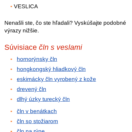
VESLICA
Nenašli ste, čo ste hľadali? Vyskúšajte podobné
výrazy nižšie.
Súvisiace
čln s veslami
hornorýnsky čln
hongkongský hliadkový čln
eskimácky čln vyrobený z kože
drevený čln
dlhý úzky turecký čln
čln v benátkach
čln so stožiarom
čln na rýne