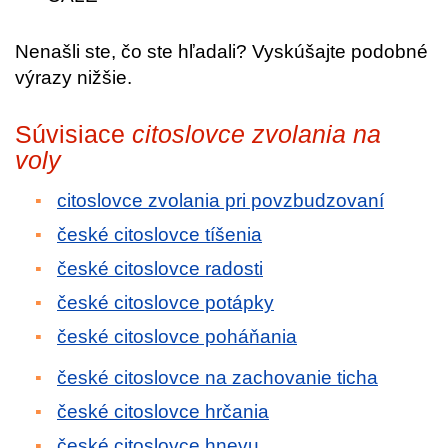
Nenašli ste, čo ste hľadali? Vyskúšajte podobné
výrazy nižšie.
Súvisiace
citoslovce zvolania na
voly
citoslovce zvolania pri povzbudzovaní
české citoslovce tíšenia
české citoslovce radosti
české citoslovce potápky
české citoslovce poháňania
české citoslovce na zachovanie ticha
české citoslovce hrčania
české citoslovce hnevu