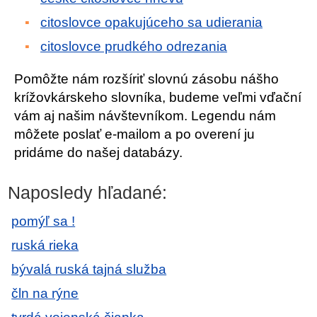
citoslovce opakujúceho sa udierania
citoslovce prudkého odrezania
Pomôžte nám rozšíriť slovnú zásobu nášho
krížovkárskeho slovníka, budeme veľmi vďační
vám aj našim návštevníkom. Legendu nám
môžete poslať e-mailom a po overení ju
pridáme do našej databázy.
Naposledy hľadané:
pomýľ sa !
ruská rieka
bývalá ruská tajná služba
čln na rýne