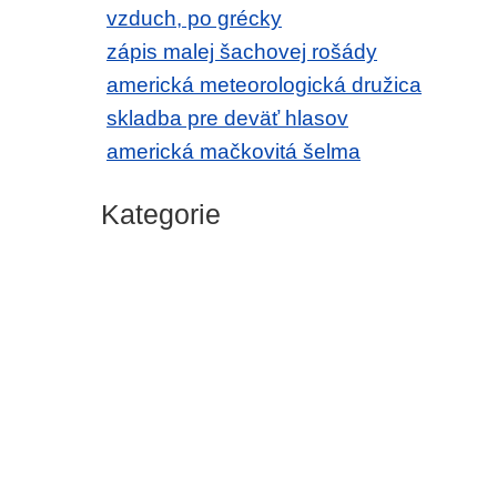
vzduch, po grécky
zápis malej šachovej rošády
americká meteorologická družica
skladba pre deväť hlasov
americká mačkovitá šelma
Kategorie