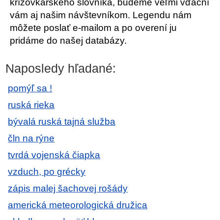
krížovkárskeho slovníka, budeme veľmi vďační
vám aj našim návštevníkom. Legendu nám
môžete poslať e-mailom a po overení ju
pridáme do našej databázy.
Naposledy hľadané:
pomýľ sa !
ruská rieka
bývalá ruská tajná služba
čln na rýne
tvrdá vojenská čiapka
vzduch, po grécky
zápis malej šachovej rošády
americká meteorologická družica