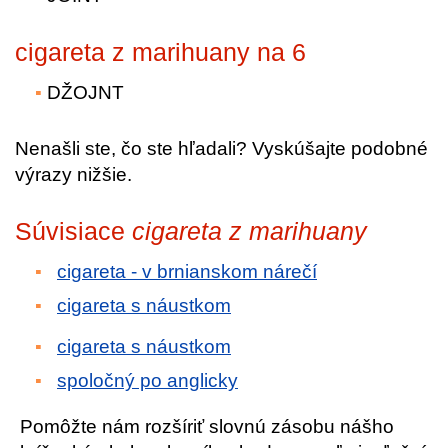
cigareta z marihuany na 6
DŽOJNT
Nenašli ste, čo ste hľadali? Vyskúšajte podobné
výrazy nižšie.
Súvisiace
cigareta z marihuany
cigareta - v brnianskom nárečí
cigareta s náustkom
cigareta s náustkom
spoločný po anglicky
Pomôžte nám rozšíriť slovnú zásobu nášho