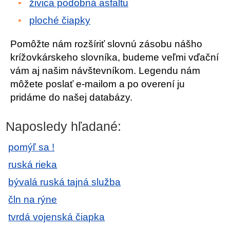
živica podobná asfaltu
ploché čiapky
Pomôžte nám rozšíriť slovnú zásobu nášho
krížovkárskeho slovníka, budeme veľmi vďační
vám aj našim návštevníkom. Legendu nám
môžete poslať e-mailom a po overení ju
pridáme do našej databázy.
Naposledy hľadané:
pomýľ sa !
ruská rieka
bývalá ruská tajná služba
čln na rýne
tvrdá vojenská čiapka