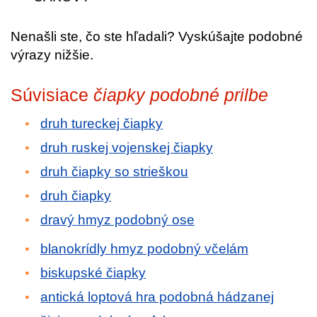
Nenašli ste, čo ste hľadali? Vyskúšajte podobné
výrazy nižšie.
Súvisiace
čiapky podobné prilbe
druh tureckej čiapky
druh ruskej vojenskej čiapky
druh čiapky so strieškou
druh čiapky
dravý hmyz podobný ose
blanokrídly hmyz podobný včelám
biskupské čiapky
antická loptová hra podobná hádzanej