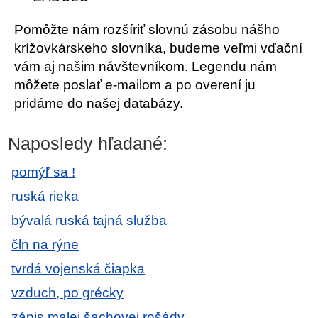
Pomôžte nám rozšíriť slovnú zásobu nášho
krížovkárskeho slovníka, budeme veľmi vďační
vám aj našim návštevníkom. Legendu nám
môžete poslať e-mailom a po overení ju
pridáme do našej databázy.
Naposledy hľadané:
pomýľ sa !
ruská rieka
bývalá ruská tajná služba
čln na rýne
tvrdá vojenská čiapka
vzduch, po grécky
zápis malej šachovej rošády